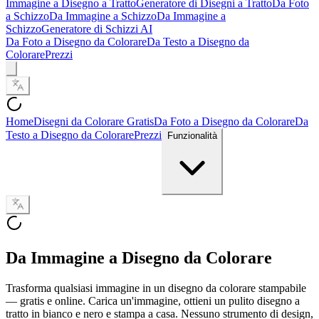
Immagine a Disegno a Tratto
Generatore di Disegni a Tratto
Da Foto
a Schizzo
Da Immagine a Schizzo
Da Immagine a
Schizzo
Generatore di Schizzi AI
Da Foto a Disegno da Colorare
Da Testo a Disegno da
Colorare
Prezzi
Home
Disegni da Colorare Gratis
Da Foto a Disegno da Colorare
Da
Testo a Disegno da Colorare
Prezzi
Funzionalità
Da Immagine a Disegno da Colorare
Trasforma qualsiasi immagine in un disegno da colorare stampabile
— gratis e online. Carica un'immagine, ottieni un pulito disegno a
tratto in bianco e nero e stampa a casa. Nessuno strumento di design,