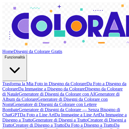
Home
Disegni da Colorare Gratis
Funzionalità
Trasforma la Mia Foto in Disegno da Colorare
Da Foto a Disegno da
Colorare
Da Immagine a Disegno da Colorare
Disegno da Colorare
di Natale
Generatore di Disegni da Colorare con AI
Generatore di
Album da Colorare
Generatore di Disegni da Colorare con
Nomi
Generatore di Disegni da Colorare con Lettere
Bombate
Generatore di Disegni da Colorare — Senza Bisogno di
ChatGPT
Da Foto a Line Art
Da Immagine a Line Art
Da Immagine a
Disegno a Tratto
Generatore di Disegni a Tratto
Creatore di Disegni a
Tratto
Creatore di Disegno a Tratto
Da Foto a Disegno a Tratto
Da