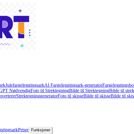
ark
Julefargeleggingsark
AI Fargeleggingsark-generator
Fargeleggingsbo
atGPT Nødvendig
Foto til Strektegning
Bilde til Strektegning
Bilde til str
nverterer
Strektegninggenerator
Foto til skisse
Bilde til skisse
Bilde til ski
eggingsark
Priser
Funksjoner