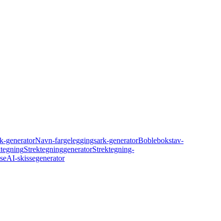
k-generator
Navn-fargeleggingsark-generator
Boblebokstav-
ektegning
Strektegninggenerator
Strektegning-
sse
AI-skissegenerator