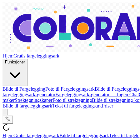
Hjem
Gratis fargeleggingsark
Funksjoner
Bilde til Fargelegging
Foto til Fargeleggingsark
Bilde til Fargeleggings
fargeleggingsark-generator
Fargeleggingsark-generator — Ingen Ch
maker
Strektegningskaper
Foto til strektegning
Bilde til strektegning-ko
Bilde til fargeleggingsark
Tekst til fargeleggingsark
Priser
Hjem
Gratis fargeleggingsark
Bilde til fargeleggingsark
Tekst til fargel