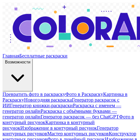
Главная
Бесплатные раскраски
Возможности
Превратить фото в раскраску
Фото в Раскраску
Картинка в
Раскраску
Новогодняя раскраска
Генератор раскрасок с
ИИ
Генератор книжки-раскраски
Раскраска с именем —
генератор онлайн
Раскраска с объёмными буквами —
генератор онлайн
Генератор раскрасок — без ChatGPT
Фото в
контурный рисунок
Картинка в контурный
рисунок
Изображение в контурный рисунок
Генератор
контурных рисунков
Мастер контурных рисунков
Конструктор
контурных рисунков
Фото в линейный рисунок
Изображение в