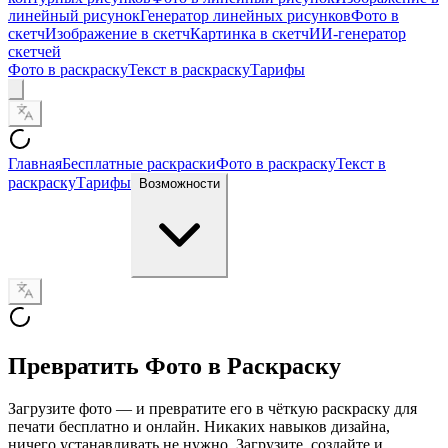
линейный рисунок
Генератор линейных рисунков
Фото в
скетч
Изображение в скетч
Картинка в скетч
ИИ-генератор
скетчей
Фото в раскраску
Текст в раскраску
Тарифы
Главная
Бесплатные раскраски
Фото в раскраску
Текст в
раскраску
Тарифы
Возможности
Превратить Фото в Раскраску
Загрузите фото — и превратите его в чёткую раскраску для
печати бесплатно и онлайн. Никаких навыков дизайна,
ничего устанавливать не нужно. Загрузите, создайте и