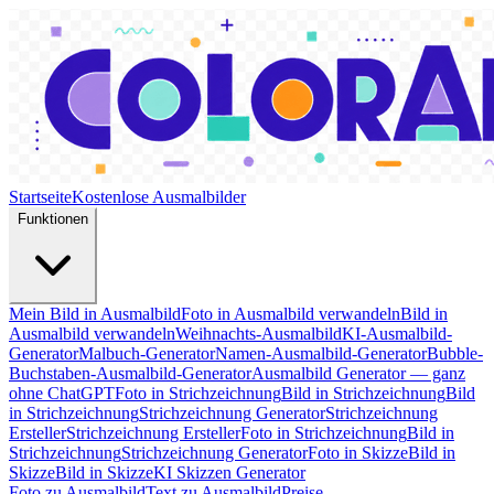
Startseite
Kostenlose Ausmalbilder
Funktionen
Mein Bild in Ausmalbild
Foto in Ausmalbild verwandeln
Bild in
Ausmalbild verwandeln
Weihnachts-Ausmalbild
KI-Ausmalbild-
Generator
Malbuch-Generator
Namen-Ausmalbild-Generator
Bubble-
Buchstaben-Ausmalbild-Generator
Ausmalbild Generator — ganz
ohne ChatGPT
Foto in Strichzeichnung
Bild in Strichzeichnung
Bild
in Strichzeichnung
Strichzeichnung Generator
Strichzeichnung
Ersteller
Strichzeichnung Ersteller
Foto in Strichzeichnung
Bild in
Strichzeichnung
Strichzeichnung Generator
Foto in Skizze
Bild in
Skizze
Bild in Skizze
KI Skizzen Generator
Foto zu Ausmalbild
Text zu Ausmalbild
Preise