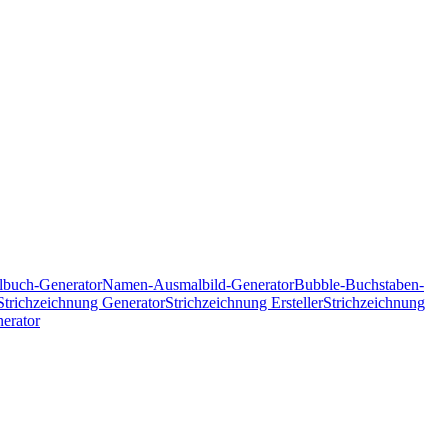
buch-Generator
Namen-Ausmalbild-Generator
Bubble-Buchstaben-
Strichzeichnung Generator
Strichzeichnung Ersteller
Strichzeichnung
erator