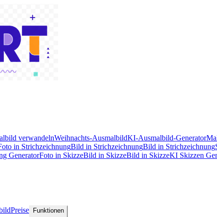
albild verwandeln
Weihnachts-Ausmalbild
KI-Ausmalbild-Generator
Mal
Foto in Strichzeichnung
Bild in Strichzeichnung
Bild in Strichzeichnung
ng Generator
Foto in Skizze
Bild in Skizze
Bild in Skizze
KI Skizzen Gen
bild
Preise
Funktionen