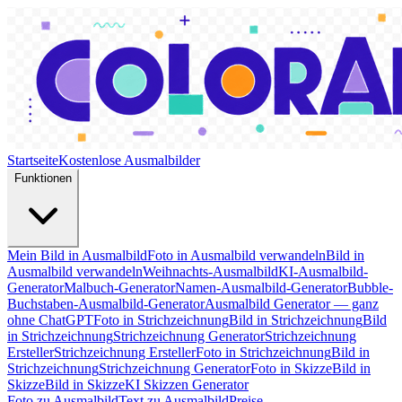
Startseite
Kostenlose Ausmalbilder
Funktionen
Mein Bild in Ausmalbild
Foto in Ausmalbild verwandeln
Bild in
Ausmalbild verwandeln
Weihnachts-Ausmalbild
KI-Ausmalbild-
Generator
Malbuch-Generator
Namen-Ausmalbild-Generator
Bubble-
Buchstaben-Ausmalbild-Generator
Ausmalbild Generator — ganz
ohne ChatGPT
Foto in Strichzeichnung
Bild in Strichzeichnung
Bild
in Strichzeichnung
Strichzeichnung Generator
Strichzeichnung
Ersteller
Strichzeichnung Ersteller
Foto in Strichzeichnung
Bild in
Strichzeichnung
Strichzeichnung Generator
Foto in Skizze
Bild in
Skizze
Bild in Skizze
KI Skizzen Generator
Foto zu Ausmalbild
Text zu Ausmalbild
Preise