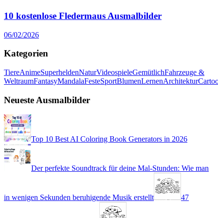
10 kostenlose Fledermaus Ausmalbilder
06/02/2026
Kategorien
Tiere
Anime
Superhelden
Natur
Videospiele
Gemütlich
Fahrzeuge &
Weltraum
Fantasy
Mandala
Feste
Sport
Blumen
Lernen
Architektur
Carto
Neueste Ausmalbilder
Top 10 Best AI Coloring Book Generators in 2026
Der perfekte Soundtrack für deine Mal-Stunden: Wie man
in wenigen Sekunden beruhigende Musik erstellt
47