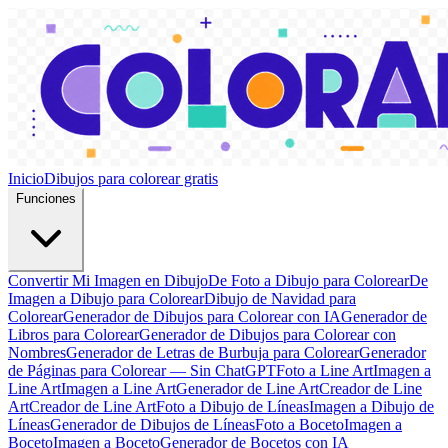
Inicio
Dibujos para colorear gratis
Funciones
Convertir Mi Imagen en Dibujo
De Foto a Dibujo para Colorear
De
Imagen a Dibujo para Colorear
Dibujo de Navidad para
Colorear
Generador de Dibujos para Colorear con IA
Generador de
Libros para Colorear
Generador de Dibujos para Colorear con
Nombres
Generador de Letras de Burbuja para Colorear
Generador
de Páginas para Colorear — Sin ChatGPT
Foto a Line Art
Imagen a
Line Art
Imagen a Line Art
Generador de Line Art
Creador de Line
Art
Creador de Line Art
Foto a Dibujo de Líneas
Imagen a Dibujo de
Líneas
Generador de Dibujos de Líneas
Foto a Boceto
Imagen a
Boceto
Imagen a Boceto
Generador de Bocetos con IA