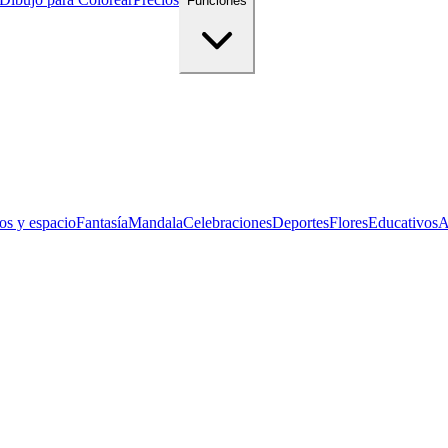
Funciones
os y espacio
Fantasía
Mandala
Celebraciones
Deportes
Flores
Educativos
A