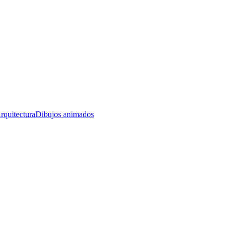
rquitectura
Dibujos animados