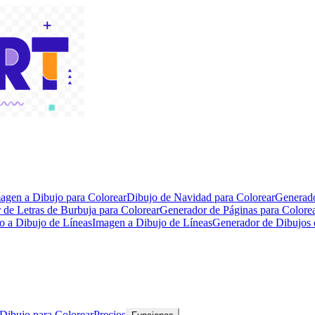
agen a Dibujo para Colorear
Dibujo de Navidad para Colorear
Generado
 de Letras de Burbuja para Colorear
Generador de Páginas para Color
o a Dibujo de Líneas
Imagen a Dibujo de Líneas
Generador de Dibujos 
 Dibujo para Colorear
Precios