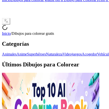
Inicio
/
Dibujos para colorear gratis
Categorías
Animales
Anime
Superhéroes
Naturaleza
Videojuegos
Acogedor
Vehícul
Últimos Dibujos para Colorear