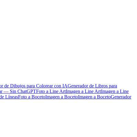
r de Dibujos para Colorear con IA
Generador de Libros para
ear — Sin ChatGPT
Foto a Line Art
Imagen a Line Art
Imagen a Line
de Líneas
Foto a Boceto
Imagen a Boceto
Imagen a Boceto
Generador