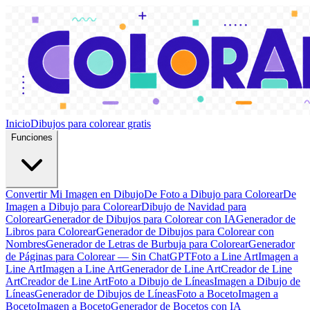
Inicio
Dibujos para colorear gratis
Funciones
Convertir Mi Imagen en Dibujo
De Foto a Dibujo para Colorear
De
Imagen a Dibujo para Colorear
Dibujo de Navidad para
Colorear
Generador de Dibujos para Colorear con IA
Generador de
Libros para Colorear
Generador de Dibujos para Colorear con
Nombres
Generador de Letras de Burbuja para Colorear
Generador
de Páginas para Colorear — Sin ChatGPT
Foto a Line Art
Imagen a
Line Art
Imagen a Line Art
Generador de Line Art
Creador de Line
Art
Creador de Line Art
Foto a Dibujo de Líneas
Imagen a Dibujo de
Líneas
Generador de Dibujos de Líneas
Foto a Boceto
Imagen a
Boceto
Imagen a Boceto
Generador de Bocetos con IA