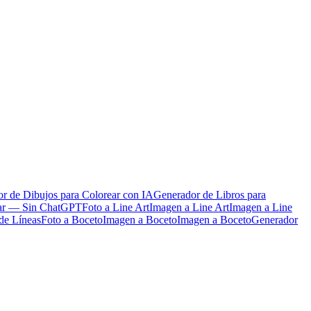
r de Dibujos para Colorear con IA
Generador de Libros para
ear — Sin ChatGPT
Foto a Line Art
Imagen a Line Art
Imagen a Line
de Líneas
Foto a Boceto
Imagen a Boceto
Imagen a Boceto
Generador