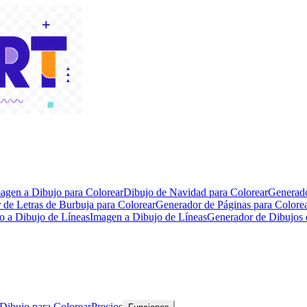
agen a Dibujo para Colorear
Dibujo de Navidad para Colorear
Generado
 de Letras de Burbuja para Colorear
Generador de Páginas para Color
o a Dibujo de Líneas
Imagen a Dibujo de Líneas
Generador de Dibujos 
 Dibujo para Colorear
Precios