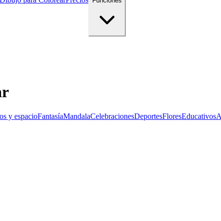
Funciones
ar
os y espacio
Fantasía
Mandala
Celebraciones
Deportes
Flores
Educativos
A