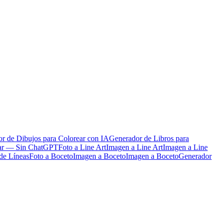
r de Dibujos para Colorear con IA
Generador de Libros para
ear — Sin ChatGPT
Foto a Line Art
Imagen a Line Art
Imagen a Line
de Líneas
Foto a Boceto
Imagen a Boceto
Imagen a Boceto
Generador