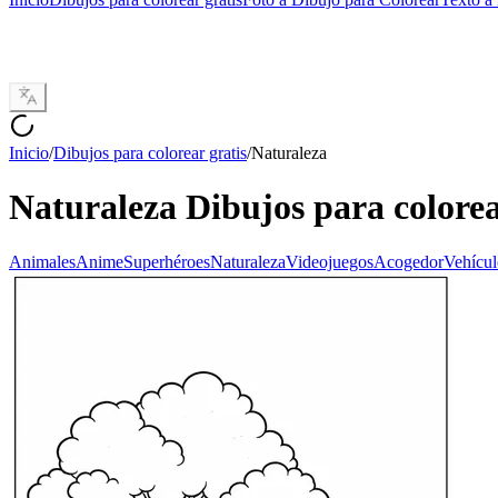
Inicio
/
Dibujos para colorear gratis
/
Naturaleza
Naturaleza
Dibujos para colore
Animales
Anime
Superhéroes
Naturaleza
Videojuegos
Acogedor
Vehícul