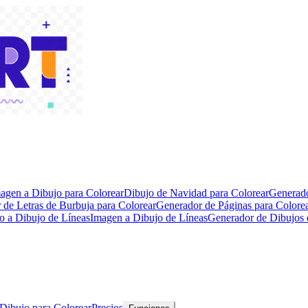
agen a Dibujo para Colorear
Dibujo de Navidad para Colorear
Generado
 de Letras de Burbuja para Colorear
Generador de Páginas para Color
o a Dibujo de Líneas
Imagen a Dibujo de Líneas
Generador de Dibujos 
 Dibujo para Colorear
Precios