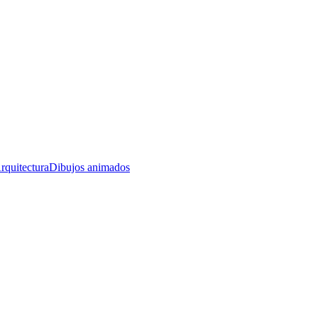
rquitectura
Dibujos animados