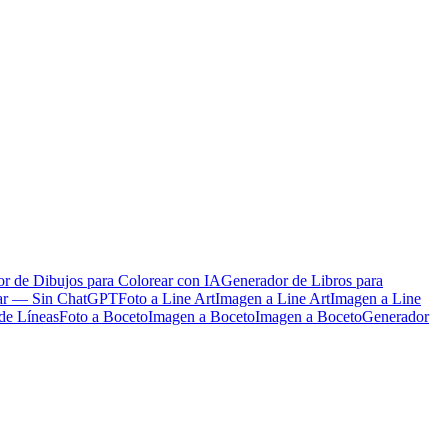
r de Dibujos para Colorear con IA
Generador de Libros para
ear — Sin ChatGPT
Foto a Line Art
Imagen a Line Art
Imagen a Line
de Líneas
Foto a Boceto
Imagen a Boceto
Imagen a Boceto
Generador