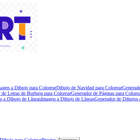
agen a Dibujo para Colorear
Dibujo de Navidad para Colorear
Generado
 de Letras de Burbuja para Colorear
Generador de Páginas para Color
o a Dibujo de Líneas
Imagen a Dibujo de Líneas
Generador de Dibujos 
 Dibujo para Colorear
Precios