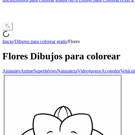
Inicio
/
Dibujos para colorear gratis
/
Flores
Flores
Dibujos para colorear
Animales
Anime
Superhéroes
Naturaleza
Videojuegos
Acogedor
Vehícul