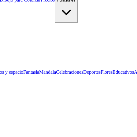
Funciones
os y espacio
Fantasía
Mandala
Celebraciones
Deportes
Flores
Educativos
A