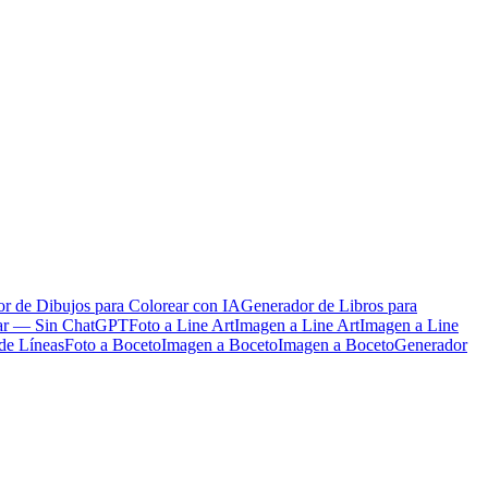
r de Dibujos para Colorear con IA
Generador de Libros para
ear — Sin ChatGPT
Foto a Line Art
Imagen a Line Art
Imagen a Line
de Líneas
Foto a Boceto
Imagen a Boceto
Imagen a Boceto
Generador