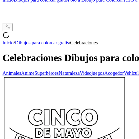
Inicio
/
Dibujos para colorear gratis
/
Celebraciones
Celebraciones
Dibujos para col
Animales
Anime
Superhéroes
Naturaleza
Videojuegos
Acogedor
Vehícul