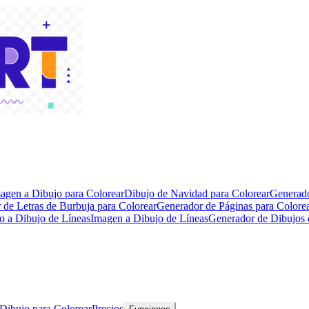
agen a Dibujo para Colorear
Dibujo de Navidad para Colorear
Generado
 de Letras de Burbuja para Colorear
Generador de Páginas para Color
o a Dibujo de Líneas
Imagen a Dibujo de Líneas
Generador de Dibujos 
 Dibujo para Colorear
Precios