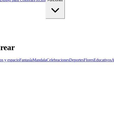
Funciones
orear
os y espacio
Fantasía
Mandala
Celebraciones
Deportes
Flores
Educativos
A