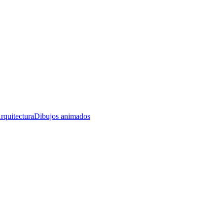
rquitectura
Dibujos animados