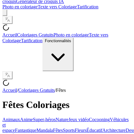
croquis
Générateur de croquis IA
Photo en coloriage
Texte vers Coloriage
Tarification
Accueil
Coloriages Gratuits
Photo en coloriage
Texte vers
Coloriage
Tarification
Fonctionnalités
Accueil
/
Coloriages Gratuits
/
Fêtes
Fêtes
Coloriages
Animaux
Anime
Super-héros
Nature
Jeux vidéo
Cocooning
Véhicules
et
espace
Fantastique
Mandala
Fêtes
Sports
Fleurs
Éducatif
Architecture
Dess