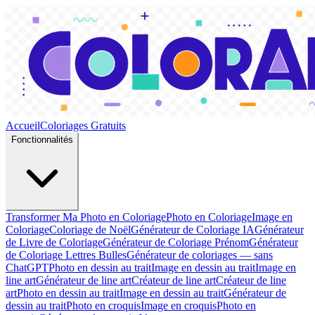
Accueil
Coloriages Gratuits
Fonctionnalités
Transformer Ma Photo en Coloriage
Photo en Coloriage
Image en
Coloriage
Coloriage de Noël
Générateur de Coloriage IA
Générateur
de Livre de Coloriage
Générateur de Coloriage Prénom
Générateur
de Coloriage Lettres Bulles
Générateur de coloriages — sans
ChatGPT
Photo en dessin au trait
Image en dessin au trait
Image en
line art
Générateur de line art
Créateur de line art
Créateur de line
art
Photo en dessin au trait
Image en dessin au trait
Générateur de
dessin au trait
Photo en croquis
Image en croquis
Photo en