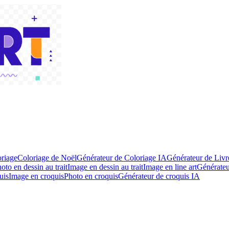
riage
Coloriage de Noël
Générateur de Coloriage IA
Générateur de Livr
oto en dessin au trait
Image en dessin au trait
Image en line art
Générateur
uis
Image en croquis
Photo en croquis
Générateur de croquis IA