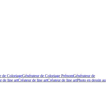
e de Coloriage
Générateur de Coloriage Prénom
Générateur de
 de line art
Créateur de line art
Créateur de line art
Photo en dessin au