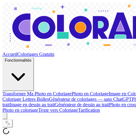
Accueil
Coloriages Gratuits
Fonctionnalités
Transformer Ma Photo en Coloriage
Photo en Coloriage
Image en Colo
Coloriage Lettres Bulles
Générateur de coloriages — sans ChatGPT
Ph
trait
Image en dessin au trait
Générateur de dessin au trait
Photo en croq
Photo en coloriage
Texte vers Coloriage
Tarification