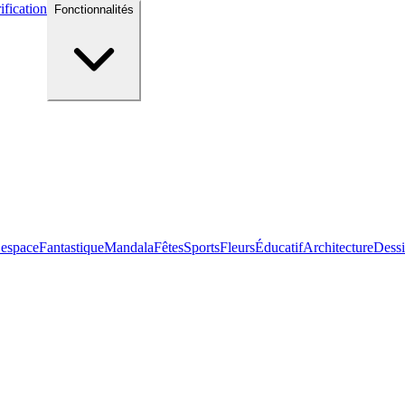
ification
Fonctionnalités
 espace
Fantastique
Mandala
Fêtes
Sports
Fleurs
Éducatif
Architecture
Dessi