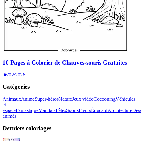
10 Pages à Colorier de Chauves-souris Gratuites
06/02/2026
Catégories
Animaux
Anime
Super-héros
Nature
Jeux vidéo
Cocooning
Véhicules
et
espace
Fantastique
Mandala
Fêtes
Sports
Fleurs
Éducatif
Architecture
Dess
animés
Derniers coloriages