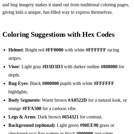
and bug imagery makes it stand out from traditional coloring pages,
giving kids a unique, fun-filled way to express themselves.
Coloring Suggestions with Hex Codes
Helmet
: Bright red
#FF0000
with white
#FFFFFF
racing
stripes.
Visor
: Light gray
#D3D3D3
with darker outline
#808080
for
depth.
Bug Eyes
: Black
#000000
pupils with white
#FFFFFF
highlights.
Body Segments
: Warm brown
#A0522D
for a natural look, or
orange
#FFA500
for a cartoon vibe.
Legs & Arms
: Dark brown
#654321
for contrast.
Background (optional)
: Light green
#90EE90
grass or
checkered race flag pattern in black
#000000
and white