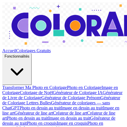
Accueil
Coloriages Gratuits
Fonctionnalités
Transformer Ma Photo en Coloriage
Photo en Coloriage
Image en
Coloriage
Coloriage de Noël
Générateur de Coloriage IA
Générateur
de Livre de Coloriage
Générateur de Coloriage Prénom
Générateur
de Coloriage Lettres Bulles
Générateur de coloriages — sans
ChatGPT
Photo en dessin au trait
Image en dessin au trait
Image en
line art
Générateur de line art
Créateur de line art
Créateur de line
art
Photo en dessin au trait
Image en dessin au trait
Générateur de
dessin au trait
Photo en croquis
Image en croquis
Photo en