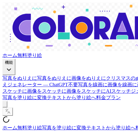
ホーム
無料塗り絵
機能
写真をぬりえに
写真をぬりえに
画像をぬりえに
クリスマスの
えジェネレーター — ChatGPT不要
写真を線画に
画像を線画に
スケッチに
画像をスケッチに
画像をスケッチに
AIスケッチジ
写真を塗り絵に変換
テキストから塗り絵へ
料金プラン
ホーム
無料塗り絵
写真を塗り絵に変換
テキストから塗り絵へ