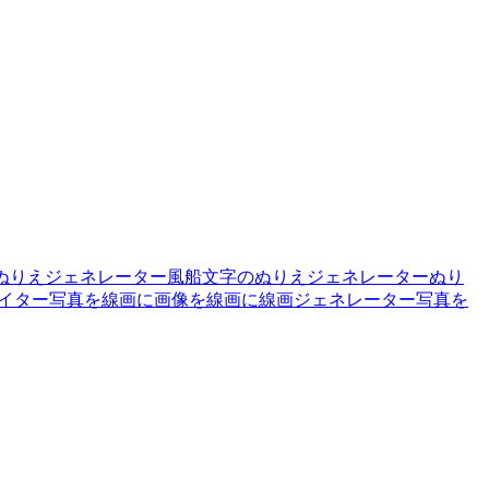
ぬりえジェネレーター
風船文字のぬりえジェネレーター
ぬり
イター
写真を線画に
画像を線画に
線画ジェネレーター
写真を