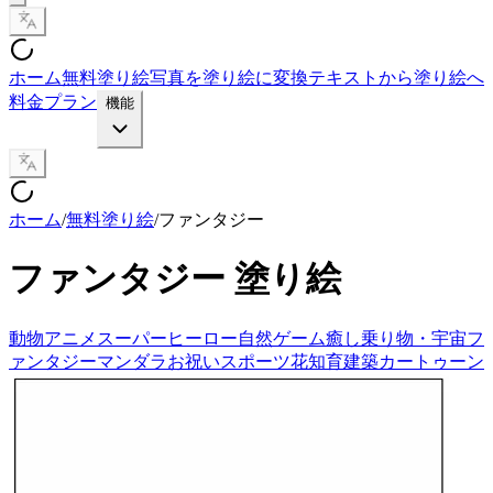
ホーム
無料塗り絵
写真を塗り絵に変換
テキストから塗り絵へ
料金プラン
機能
ホーム
/
無料塗り絵
/
ファンタジー
ファンタジー
塗り絵
動物
アニメ
スーパーヒーロー
自然
ゲーム
癒し
乗り物・宇宙
フ
ァンタジー
マンダラ
お祝い
スポーツ
花
知育
建築
カートゥーン