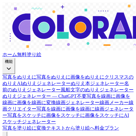
ホーム
無料塗り絵
機能
写真をぬりえに
写真をぬりえに
画像をぬりえに
クリスマスの
ぬりえ
AIぬりえジェネレーター
ぬりえ本ジェネレーター
名
前のぬりえジェネレーター
風船文字のぬりえジェネレーター
ぬりえジェネレーター — ChatGPT不要
写真を線画に
画像を
線画に
画像を線画に変換
線画ジェネレーター
線画メーカー
線
画クリエイター
写真を線画に
画像を線画に
線画ジェネレータ
ー
写真をスケッチに
画像をスケッチに
画像をスケッチに
AI
スケッチジェネレーター
写真を塗り絵に変換
テキストから塗り絵へ
料金プラン