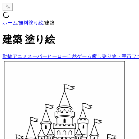
ホーム
/
無料塗り絵
/
建築
建築
塗り絵
動物
アニメ
スーパーヒーロー
自然
ゲーム
癒し
乗り物・宇宙
フ