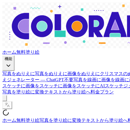
ホーム
無料塗り絵
機能
写真をぬりえに
写真をぬりえに
画像をぬりえに
クリスマスの
えジェネレーター — ChatGPT不要
写真を線画に
画像を線画に
スケッチに
画像をスケッチに
画像をスケッチに
AIスケッチジ
写真を塗り絵に変換
テキストから塗り絵へ
料金プラン
ホーム
無料塗り絵
写真を塗り絵に変換
テキストから塗り絵へ