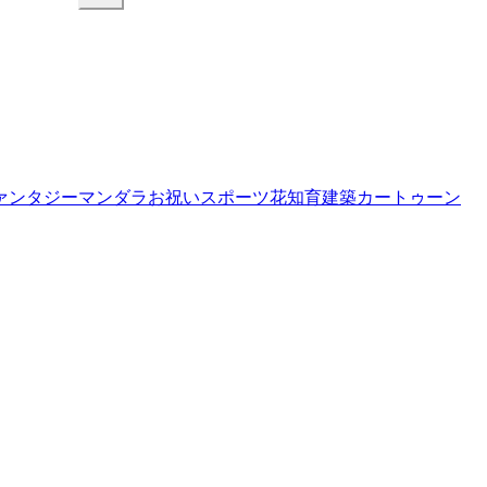
ァンタジー
マンダラ
お祝い
スポーツ
花
知育
建築
カートゥーン