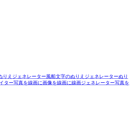
ぬりえジェネレーター
風船文字のぬりえジェネレーター
ぬり
イター
写真を線画に
画像を線画に
線画ジェネレーター
写真を