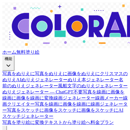
ホーム
無料塗り絵
機能
写真をぬりえに
写真をぬりえに
画像をぬりえに
クリスマスの
ぬりえ
AIぬりえジェネレーター
ぬりえ本ジェネレーター
名
前のぬりえジェネレーター
風船文字のぬりえジェネレーター
ぬりえジェネレーター — ChatGPT不要
写真を線画に
画像を
線画に
画像を線画に変換
線画ジェネレーター
線画メーカー
線
画クリエイター
写真を線画に
画像を線画に
線画ジェネレータ
ー
写真をスケッチに
画像をスケッチに
画像をスケッチに
AI
スケッチジェネレーター
写真を塗り絵に変換
テキストから塗り絵へ
料金プラン