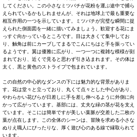
してください。この小さなミツバチが花粉を運ぶ途中で捕ら
えられているかもしれませんが、それは地球上で最も重要な
相互作用の一つを示しています。ミツバチが完璧な瞬間に捉
えられた側面図を一緒に描いてみましょう。歓迎する花にま
っすぐ向かっているところです。目は大きくて集中してお
り、触角は前にカーブしてまるでこんにちはと手を振ってい
るようです。翼は優雅に広がり、一つ一つに複雑な模様が刻
まれており、近くで見ると思わず引き込まれます。その体は
太く、黒と黄色のストライプで包まれています。
この自然の中心的なダンスの下には魅力的な背景がありま
す。花は堂々と立っており、丸くて点々とした中心があり、
やわらかい花びらが日差しに手を差し伸べるように外側に向
かって広がっています。基部には、丈夫な緑の茎が花を支え
ています。そこには簡単ですが美しい葉脈が交差した二枚の
葉が点在します。この全体のシーンは、冒険を求める小さな
ぬりえ職人にぴったりな、厚く遊び心のある線で縁取られて
います。