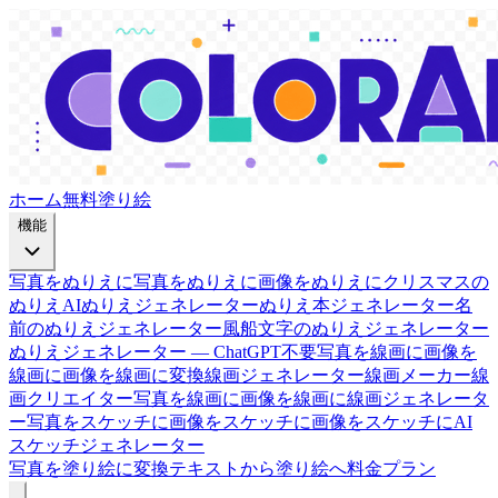
ホーム
無料塗り絵
機能
写真をぬりえに
写真をぬりえに
画像をぬりえに
クリスマスの
ぬりえ
AIぬりえジェネレーター
ぬりえ本ジェネレーター
名
前のぬりえジェネレーター
風船文字のぬりえジェネレーター
ぬりえジェネレーター — ChatGPT不要
写真を線画に
画像を
線画に
画像を線画に変換
線画ジェネレーター
線画メーカー
線
画クリエイター
写真を線画に
画像を線画に
線画ジェネレータ
ー
写真をスケッチに
画像をスケッチに
画像をスケッチに
AI
スケッチジェネレーター
写真を塗り絵に変換
テキストから塗り絵へ
料金プラン