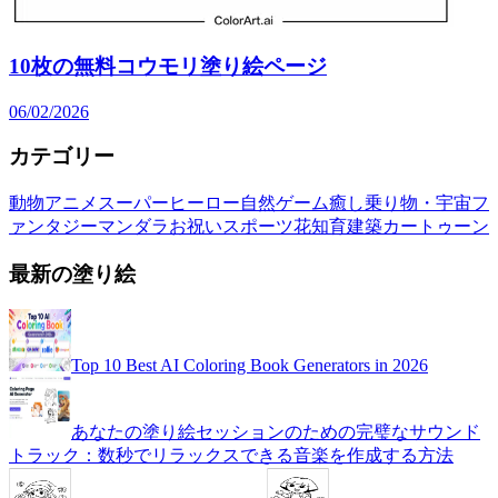
10枚の無料コウモリ塗り絵ページ
06/02/2026
カテゴリー
動物
アニメ
スーパーヒーロー
自然
ゲーム
癒し
乗り物・宇宙
フ
ァンタジー
マンダラ
お祝い
スポーツ
花
知育
建築
カートゥーン
最新の塗り絵
Top 10 Best AI Coloring Book Generators in 2026
あなたの塗り絵セッションのための完璧なサウンド
トラック：数秒でリラックスできる音楽を作成する方法