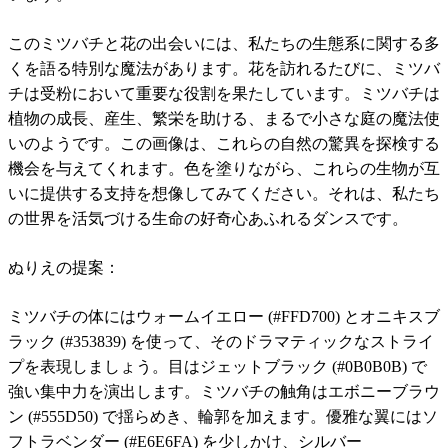
このミツバチと花の出会いには、私たちの生態系に関する多
くを語る特別な魔法があります。花を訪れるたびに、ミツバ
チは受粉において重要な役割を果たしています。ミツバチは
植物の成長、産生、繁栄を助ける、まるで小さな庭の魔法使
いのようです。この画像は、これらの自然の驚異を探検する
機会を与えてくれます。色を塗りながら、これらの生物が互
いに提供する支持を想像してみてください。それは、私たち
の世界を活気づける生命の好奇心あふれるダンスです。
ぬりえの提案：
ミツバチの体にはウォームイエロー (#FFD700) とオニキスブ
ラック (#353839) を使って、そのドラマティックなストライ
プを表現しましょう。目はジェットブラック (#0B0B0B) で
強い集中力を演出します。ミツバチの触角はエボニーブラウ
ン (#555D50) で揺らめき、輪郭を加えます。優雅な翼にはソ
フトラベンダー (#E6E6FA) を少しかけ、シルバー