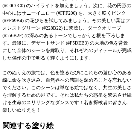
(#C0C0C0) のハイライトを加えましょう。次に、花の円形の
中心にはサニーイエロー (#FFF200) を、大きく咲くピンク
(#FF69B4) の花びらを試してみましょう。その美しい葉はフ
ォレストグリーン (#228B22) に繁茂し、ダークオリーブ
(#556B2F) の深みのあるトーンでしっかりと根を下ろしま
す。最後に、デザートサンド (#F5DEB3) の大地の色を背景
にして全体のシーンを縁取り、それぞれのディテールが完成
した傑作の中で明るく輝くようにします。
このぬりえの旅では、色を塗るたびにこれらの遊び心のある
線に命を吹き込み、自然界への感謝を深めることを忘れない
でください。このシーンは単なる絵ではなく、共生の美しさ
を理解するための扉です。それは私たちの惑星を繁栄させ続
ける生命のスリリングなダンスです！若き探検者の皆さん、
楽しいぬりえを！
関連する塗り絵