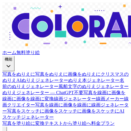
ホーム
無料塗り絵
機能
写真をぬりえに
写真をぬりえに
画像をぬりえに
クリスマスの
ぬりえ
AIぬりえジェネレーター
ぬりえ本ジェネレーター
名
前のぬりえジェネレーター
風船文字のぬりえジェネレーター
ぬりえジェネレーター — ChatGPT不要
写真を線画に
画像を
線画に
画像を線画に変換
線画ジェネレーター
線画メーカー
線
画クリエイター
写真を線画に
画像を線画に
線画ジェネレータ
ー
写真をスケッチに
画像をスケッチに
画像をスケッチに
AI
スケッチジェネレーター
写真を塗り絵に変換
テキストから塗り絵へ
料金プラン