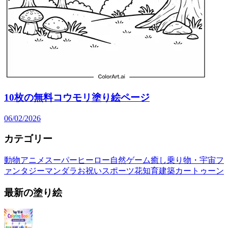
10枚の無料コウモリ塗り絵ページ
06/02/2026
カテゴリー
動物
アニメ
スーパーヒーロー
自然
ゲーム
癒し
乗り物・宇宙
フ
ァンタジー
マンダラ
お祝い
スポーツ
花
知育
建築
カートゥーン
最新の塗り絵