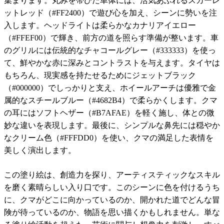
集まります。丸みを帯びた車体には、活気あふれるスカーレ
ットレッド（#FF2400）で遊び心を加え、シーンに勢いを注
入します。ヘッドライトは柔らかなカナリアイエロー
（#FFEF00）で輝き、前方の道を照らす準備が整います。車
のグリルには伝統的なチャコールグレー（#333333）を使っ
て、鮮やかな赤に深みとコントラストを与えます。タイヤは
もちろん、現実感を持たせるためにジェットブラック
（#000000）でしっかりと支え、ホイールアーチは優雅で金
属的なスチールブルー（#4682B4）で柔らかくします。クマ
の耳にはソフトヘザー（#B7AFAE）を軽く施し、体との微
妙な違いを表現します。最後に、シンプルな鼻先には穏やか
なクリーム色（#FFFDD0）を使い、クマの満足した表情を
美しく演出します。
この塗り絵は、創造力を探り、アーティスティックなスキル
を磨く素晴らしい入り口です。このシーンに色を付けるうち
に、クマがどこに向かっているのか、開かれた道でどんな冒
険が待っているのか、物語を思い描くかもしれません。単な