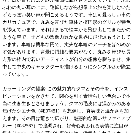
ふわの丸い耳の上に、運転しながら想像上の旅を楽しむいた
ずらっぽい笑い声が聞こえるようです。車は可愛らしい車の
カリカチュアで、丸みを帯びた車体と楕円形のグリルが特色
を添えています。それはまるで絵本から飛び出してきたかの
ような車で、子どもの想像力豊かな世界に飛び込もうとして
います。車輪は簡単な円で、丈夫な車輪のアーチをほのめか
す弧があります。背景に煩雑な要素がなく、丸みを帯びた長
方形の枠内で若いアーティストが自分の想像を膨らませ、集
中して中央のキャラクターを描けるようにシンプルさが際立
っています。
カラーリングの提案: この魅力的なクマとその車を、インス
ピレーションをかきたて、関心を引く素晴らしい色合いで本
当に生き生きとさせましょう。クマの毛皮には温かみのある
焦げたシエナ色（#E97451）を想像し、真実味と温かさを加
えます。その目は驚きで広がり、魅惑的な濃いサファイアブ
ルー（#082567）で強調され、好奇心あふれる表情に注目が