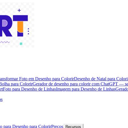
ansformar Foto em Desenho para Colorir
Desenho de Natal para Colori
Bolha para Colorir
Gerador de desenho para colorir com ChatGPT — s
rt
Foto para Desenho de Linhas
Imagem para Desenho de Linhas
Gerado
os
o para Desenho para Colorir
Preços
Recursos