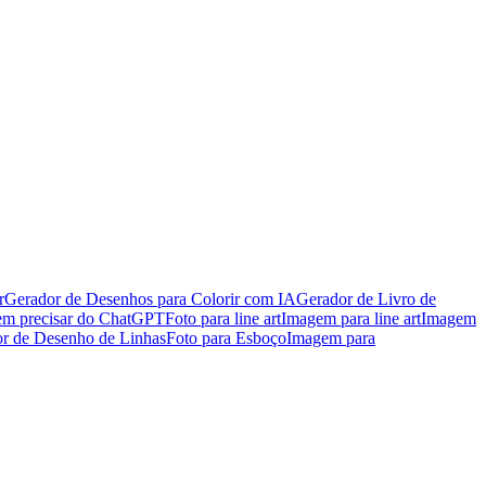
r
Gerador de Desenhos para Colorir com IA
Gerador de Livro de
em precisar do ChatGPT
Foto para line art
Imagem para line art
Imagem
r de Desenho de Linhas
Foto para Esboço
Imagem para