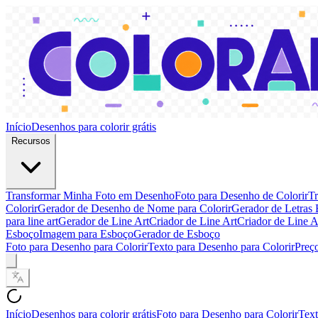
Início
Desenhos para colorir grátis
Recursos
Transformar Minha Foto em Desenho
Foto para Desenho de Colorir
Tr
Colorir
Gerador de Desenho de Nome para Colorir
Gerador de Letras 
para line art
Gerador de Line Art
Criador de Line Art
Criador de Line A
Esboço
Imagem para Esboço
Gerador de Esboço
Foto para Desenho para Colorir
Texto para Desenho para Colorir
Preç
Início
Desenhos para colorir grátis
Foto para Desenho para Colorir
Text