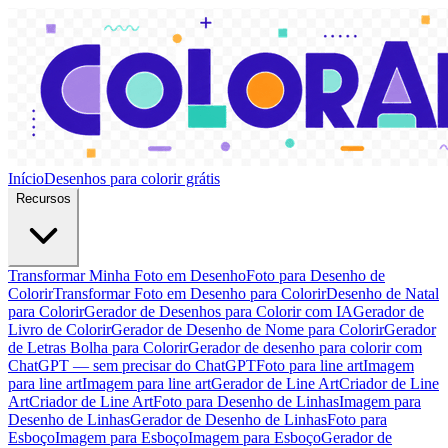
Início
Desenhos para colorir grátis
Recursos
Transformar Minha Foto em Desenho
Foto para Desenho de
Colorir
Transformar Foto em Desenho para Colorir
Desenho de Natal
para Colorir
Gerador de Desenhos para Colorir com IA
Gerador de
Livro de Colorir
Gerador de Desenho de Nome para Colorir
Gerador
de Letras Bolha para Colorir
Gerador de desenho para colorir com
ChatGPT — sem precisar do ChatGPT
Foto para line art
Imagem
para line art
Imagem para line art
Gerador de Line Art
Criador de Line
Art
Criador de Line Art
Foto para Desenho de Linhas
Imagem para
Desenho de Linhas
Gerador de Desenho de Linhas
Foto para
Esboço
Imagem para Esboço
Imagem para Esboço
Gerador de