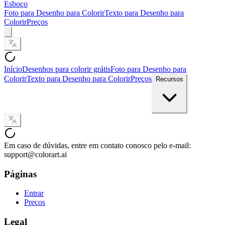
Esboço
Foto para Desenho para Colorir
Texto para Desenho para
Colorir
Preços
Início
Desenhos para colorir grátis
Foto para Desenho para
Colorir
Texto para Desenho para Colorir
Preços
Recursos
Em caso de dúvidas, entre em contato conosco pelo e-mail:
support@colorart.ai
Páginas
Entrar
Preços
Legal