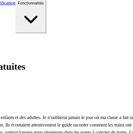
ification
Fonctionnalités
atuites
 enfants et des adultes. Je n'oublierai jamais le jour où ma classe a fait 
n. Ils écoutaient attentivement le guide raconter comment les trains ont
s, surtout lorsque nous plongeons dans les pages à colorier de trains. 