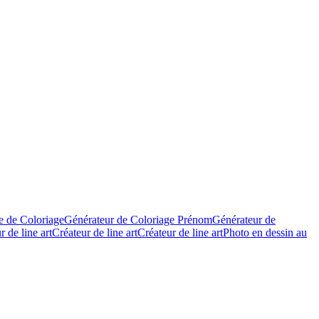
e de Coloriage
Générateur de Coloriage Prénom
Générateur de
 de line art
Créateur de line art
Créateur de line art
Photo en dessin au