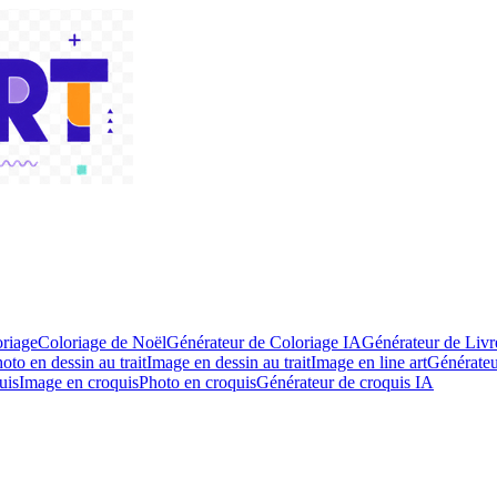
riage
Coloriage de Noël
Générateur de Coloriage IA
Générateur de Livr
oto en dessin au trait
Image en dessin au trait
Image en line art
Générateur
uis
Image en croquis
Photo en croquis
Générateur de croquis IA