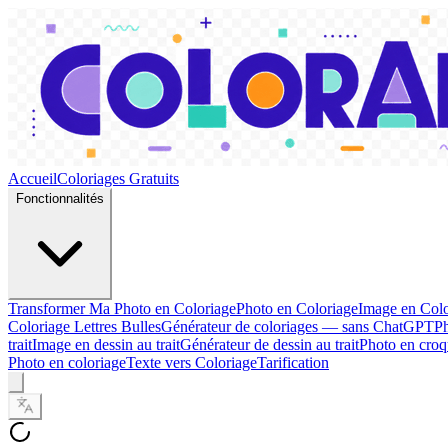
Accueil
Coloriages Gratuits
Fonctionnalités
Transformer Ma Photo en Coloriage
Photo en Coloriage
Image en Colo
Coloriage Lettres Bulles
Générateur de coloriages — sans ChatGPT
Ph
trait
Image en dessin au trait
Générateur de dessin au trait
Photo en croq
Photo en coloriage
Texte vers Coloriage
Tarification