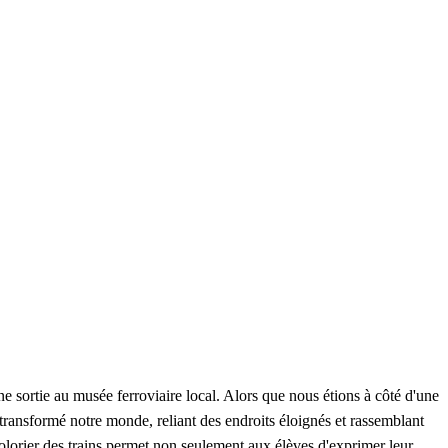
une sortie au musée ferroviaire local. Alors que nous étions à côté d'une
 transformé notre monde, reliant des endroits éloignés et rassemblant
Colorier des trains permet non seulement aux élèves d'exprimer leur