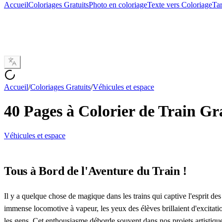
Accueil
Coloriages Gratuits
Photo en coloriage
Texte vers Coloriage
Tar
Accueil
/
Coloriages Gratuits
/
Véhicules et espace
40 Pages à Colorier de Train Gr
Véhicules et espace
Tous à Bord de l'Aventure du Train !
Il y a quelque chose de magique dans les trains qui captive l'esprit des
immense locomotive à vapeur, les yeux des élèves brillaient d'excitatio
les gens. Cet enthousiasme déborde souvent dans nos projets artistique