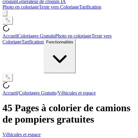
croquis
Générateur de croquis IA
Photo en coloriage
Texte vers Coloriage
Tarification
Accueil
Coloriages Gratuits
Photo en coloriage
Texte vers
Coloriage
Tarification
Fonctionnalités
Accueil
/
Coloriages Gratuits
/
Véhicules et espace
45 Pages à colorier de camions
de pompiers gratuites
Véhicules et espace