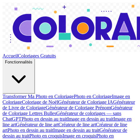
Accueil
Coloriages Gratuits
Fonctionnalités
Transformer Ma Photo en Coloriage
Photo en Coloriage
Image en
Coloriage
Coloriage de Noël
Générateur de Coloriage IA
Générateur
de Livre de Coloriage
Générateur de Coloriage Prénom
Générateur
de Coloriage Lettres Bulles
Générateur de coloriages — sans
ChatGPT
Photo en dessin au trait
Image en dessin au trait
Image en
line art
Générateur de line art
Créateur de line art
Créateur de line
art
Photo en dessin au trait
Image en dessin au trait
Générateur de
dessin au trait
Photo en croquis
Image en croquis
Photo en