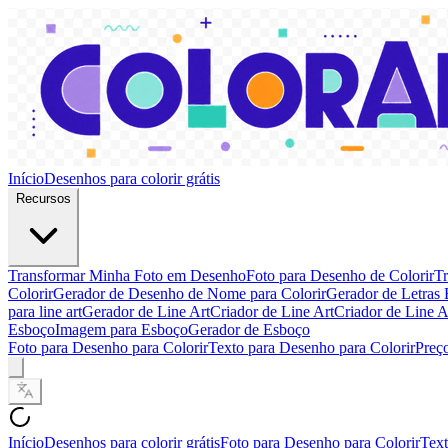
Início
Desenhos para colorir grátis
Recursos
Transformar Minha Foto em Desenho
Foto para Desenho de Colorir
Tr
Colorir
Gerador de Desenho de Nome para Colorir
Gerador de Letras 
para line art
Gerador de Line Art
Criador de Line Art
Criador de Line A
Esboço
Imagem para Esboço
Gerador de Esboço
Foto para Desenho para Colorir
Texto para Desenho para Colorir
Preç
Início
Desenhos para colorir grátis
Foto para Desenho para Colorir
Text