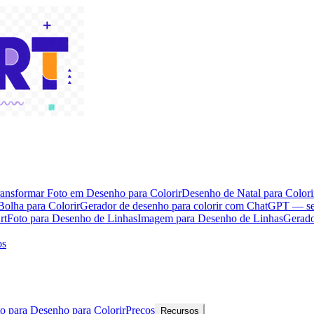
ansformar Foto em Desenho para Colorir
Desenho de Natal para Colori
Bolha para Colorir
Gerador de desenho para colorir com ChatGPT — s
rt
Foto para Desenho de Linhas
Imagem para Desenho de Linhas
Gerado
os
o para Desenho para Colorir
Preços
Recursos