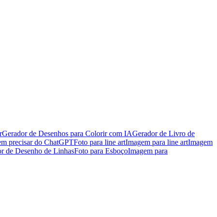
r
Gerador de Desenhos para Colorir com IA
Gerador de Livro de
em precisar do ChatGPT
Foto para line art
Imagem para line art
Imagem
r de Desenho de Linhas
Foto para Esboço
Imagem para