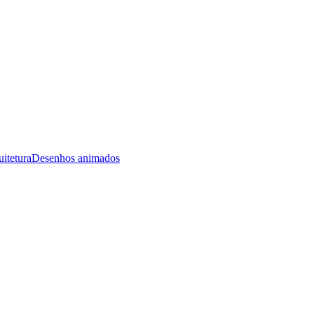
itetura
Desenhos animados