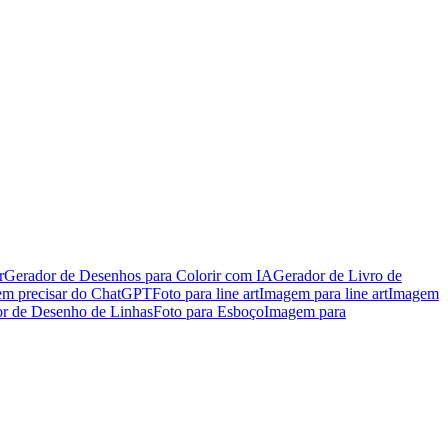
r
Gerador de Desenhos para Colorir com IA
Gerador de Livro de
em precisar do ChatGPT
Foto para line art
Imagem para line art
Imagem
r de Desenho de Linhas
Foto para Esboço
Imagem para