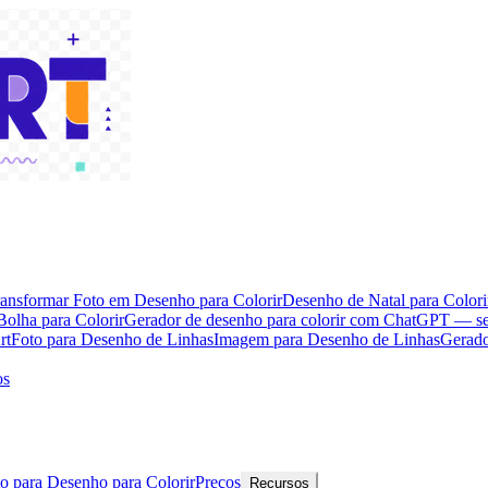
ansformar Foto em Desenho para Colorir
Desenho de Natal para Colori
Bolha para Colorir
Gerador de desenho para colorir com ChatGPT — s
rt
Foto para Desenho de Linhas
Imagem para Desenho de Linhas
Gerado
os
o para Desenho para Colorir
Preços
Recursos