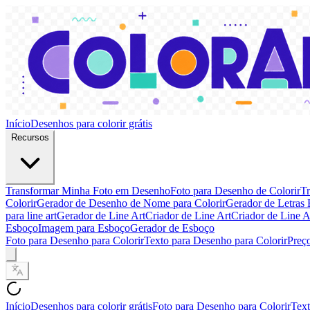
Início
Desenhos para colorir grátis
Recursos
Transformar Minha Foto em Desenho
Foto para Desenho de Colorir
Tr
Colorir
Gerador de Desenho de Nome para Colorir
Gerador de Letras 
para line art
Gerador de Line Art
Criador de Line Art
Criador de Line A
Esboço
Imagem para Esboço
Gerador de Esboço
Foto para Desenho para Colorir
Texto para Desenho para Colorir
Preç
Início
Desenhos para colorir grátis
Foto para Desenho para Colorir
Text