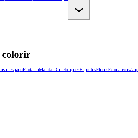
colorir
los e espaço
Fantasia
Mandala
Celebrações
Esportes
Flores
Educativos
Arqu