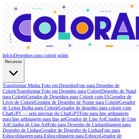
Início
Desenhos para colorir grátis
Recursos
Transformar Minha Foto em Desenho
Foto para Desenho de
Colorir
Transformar Foto em Desenho para Colorir
Desenho de Natal
para Colorir
Gerador de Desenhos para Colorir com IA
Gerador de
Livro de Colorir
Gerador de Desenho de Nome para Colorir
Gerador
de Letras Bolha para Colorir
Gerador de desenho para colorir com
ChatGPT — sem precisar do ChatGPT
Foto para line art
Imagem
para line art
Imagem para line art
Gerador de Line Art
Criador de Line
Art
Criador de Line Art
Foto para Desenho de Linhas
Imagem para
Desenho de Linhas
Gerador de Desenho de Linhas
Foto para
Esboço
Imagem para Esboço
Imagem para Esboço
Gerador de