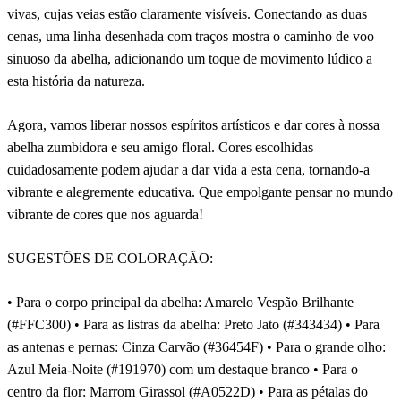
vivas, cujas veias estão claramente visíveis. Conectando as duas
cenas, uma linha desenhada com traços mostra o caminho de voo
sinuoso da abelha, adicionando um toque de movimento lúdico a
esta história da natureza.
Agora, vamos liberar nossos espíritos artísticos e dar cores à nossa
abelha zumbidora e seu amigo floral. Cores escolhidas
cuidadosamente podem ajudar a dar vida a esta cena, tornando-a
vibrante e alegremente educativa. Que empolgante pensar no mundo
vibrante de cores que nos aguarda!
SUGESTÕES DE COLORAÇÃO:
• Para o corpo principal da abelha: Amarelo Vespão Brilhante
(#FFC300) • Para as listras da abelha: Preto Jato (#343434) • Para
as antenas e pernas: Cinza Carvão (#36454F) • Para o grande olho:
Azul Meia-Noite (#191970) com um destaque branco • Para o
centro da flor: Marrom Girassol (#A0522D) • Para as pétalas do