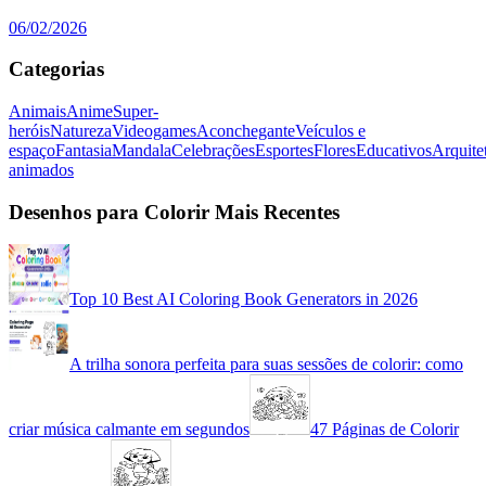
06/02/2026
Categorias
Animais
Anime
Super-
heróis
Natureza
Videogames
Aconchegante
Veículos e
espaço
Fantasia
Mandala
Celebrações
Esportes
Flores
Educativos
Arquite
animados
Desenhos para Colorir Mais Recentes
Top 10 Best AI Coloring Book Generators in 2026
A trilha sonora perfeita para suas sessões de colorir: como
criar música calmante em segundos
47 Páginas de Colorir