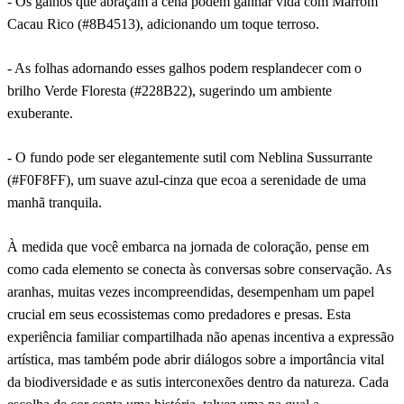
- Os galhos que abraçam a cena podem ganhar vida com Marrom
Cacau Rico (#8B4513), adicionando um toque terroso.
- As folhas adornando esses galhos podem resplandecer com o
brilho Verde Floresta (#228B22), sugerindo um ambiente
exuberante.
- O fundo pode ser elegantemente sutil com Neblina Sussurrante
(#F0F8FF), um suave azul-cinza que ecoa a serenidade de uma
manhã tranquila.
À medida que você embarca na jornada de coloração, pense em
como cada elemento se conecta às conversas sobre conservação. As
aranhas, muitas vezes incompreendidas, desempenham um papel
crucial em seus ecossistemas como predadores e presas. Esta
experiência familiar compartilhada não apenas incentiva a expressão
artística, mas também pode abrir diálogos sobre a importância vital
da biodiversidade e as sutis interconexões dentro da natureza. Cada