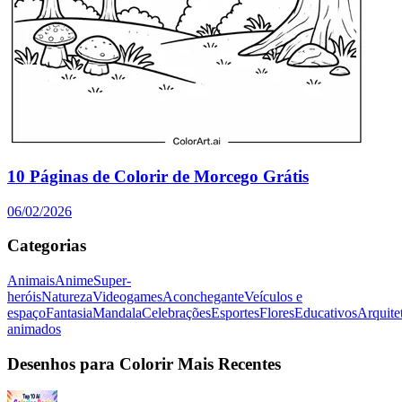
10 Páginas de Colorir de Morcego Grátis
06/02/2026
Categorias
Animais
Anime
Super-
heróis
Natureza
Videogames
Aconchegante
Veículos e
espaço
Fantasia
Mandala
Celebrações
Esportes
Flores
Educativos
Arquite
animados
Desenhos para Colorir Mais Recentes