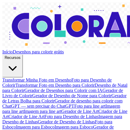
Início
Desenhos para colorir grátis
Recursos
Transformar Minha Foto em Desenho
Foto para Desenho de
Colorir
Transformar Foto em Desenho para Colorir
Desenho de Natal
para Colorir
Gerador de Desenhos para Colorir com IA
Gerador de
Livro de Colorir
Gerador de Desenho de Nome para Colorir
Gerador
de Letras Bolha para Colorir
Gerador de desenho para colorir com
ChatGPT — sem precisar do ChatGPT
Foto para line art
Imagem
para line art
Imagem para line art
Gerador de Line Art
Criador de Line
Art
Criador de Line Art
Foto para Desenho de Linhas
Imagem para
Desenho de Linhas
Gerador de Desenho de Linhas
Foto para
Esboço
Imagem para Esboço
Imagem para Esboço
Gerador de