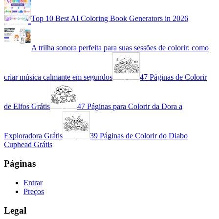
Top 10 Best AI Coloring Book Generators in 2026
A trilha sonora perfeita para suas sessões de colorir: como
criar música calmante em segundos
47 Páginas de Colorir
de Elfos Grátis
47 Páginas para Colorir da Dora a
Exploradora Grátis
39 Páginas de Colorir do Diabo
Cuphead Grátis
Páginas
Entrar
Preços
Legal