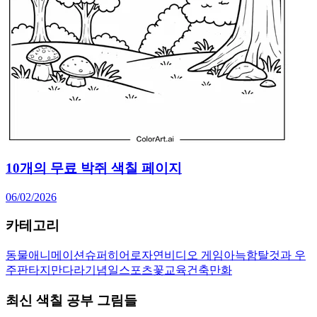
10개의 무료 박쥐 색칠 페이지
06/02/2026
카테고리
동물
애니메이션
슈퍼히어로
자연
비디오 게임
아늑함
탈것과 우
주
판타지
만다라
기념일
스포츠
꽃
교육
건축
만화
최신 색칠 공부 그림들