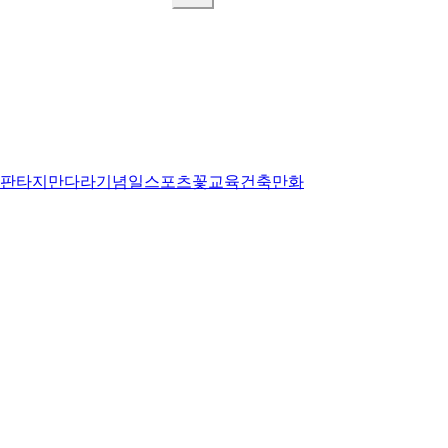
판타지
만다라
기념일
스포츠
꽃
교육
건축
만화