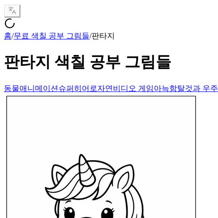
홈
/
무료 색칠 공부 그림들
/
판타지
판타지
색칠 공부 그림들
동물
애니메이션
슈퍼히어로
자연
비디오 게임
아늑함
탈것과 우주