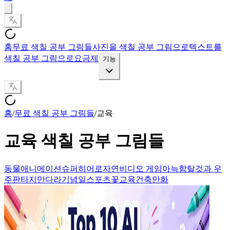
홈
무료 색칠 공부 그림들
사진을 색칠 공부 그림으로
텍스트를
색칠 공부 그림으로
요금제
기능
홈
/
무료 색칠 공부 그림들
/
교육
교육
색칠 공부 그림들
동물
애니메이션
슈퍼히어로
자연
비디오 게임
아늑함
탈것과 우
주
판타지
만다라
기념일
스포츠
꽃
교육
건축
만화