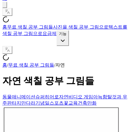
홈
무료 색칠 공부 그림들
사진을 색칠 공부 그림으로
텍스트를
색칠 공부 그림으로
요금제
기능
홈
/
무료 색칠 공부 그림들
/
자연
자연
색칠 공부 그림들
동물
애니메이션
슈퍼히어로
자연
비디오 게임
아늑함
탈것과 우
주
판타지
만다라
기념일
스포츠
꽃
교육
건축
만화