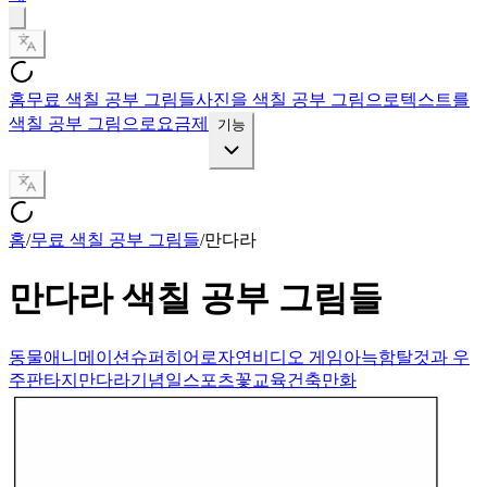
홈
무료 색칠 공부 그림들
사진을 색칠 공부 그림으로
텍스트를
색칠 공부 그림으로
요금제
기능
홈
/
무료 색칠 공부 그림들
/
만다라
만다라
색칠 공부 그림들
동물
애니메이션
슈퍼히어로
자연
비디오 게임
아늑함
탈것과 우
주
판타지
만다라
기념일
스포츠
꽃
교육
건축
만화