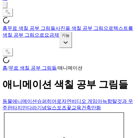
홈
무료 색칠 공부 그림들
사진을 색칠 공부 그림으로
텍스트를
색칠 공부 그림으로
요금제
기능
홈
/
무료 색칠 공부 그림들
/
애니메이션
애니메이션
색칠 공부 그림들
동물
애니메이션
슈퍼히어로
자연
비디오 게임
아늑함
탈것과 우
주
판타지
만다라
기념일
스포츠
꽃
교육
건축
만화