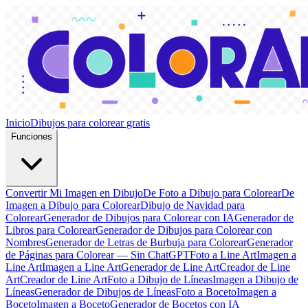
Inicio
Dibujos para colorear gratis
Funciones
Convertir Mi Imagen en Dibujo
De Foto a Dibujo para Colorear
De
Imagen a Dibujo para Colorear
Dibujo de Navidad para
Colorear
Generador de Dibujos para Colorear con IA
Generador de
Libros para Colorear
Generador de Dibujos para Colorear con
Nombres
Generador de Letras de Burbuja para Colorear
Generador
de Páginas para Colorear — Sin ChatGPT
Foto a Line Art
Imagen a
Line Art
Imagen a Line Art
Generador de Line Art
Creador de Line
Art
Creador de Line Art
Foto a Dibujo de Líneas
Imagen a Dibujo de
Líneas
Generador de Dibujos de Líneas
Foto a Boceto
Imagen a
Boceto
Imagen a Boceto
Generador de Bocetos con IA