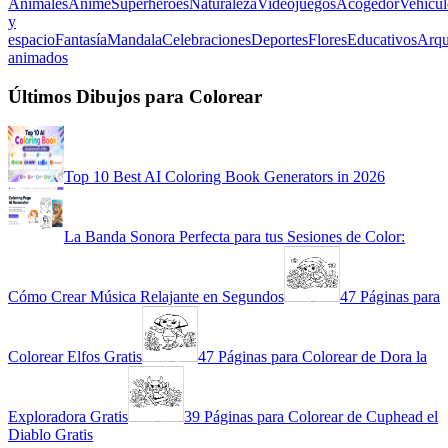
Animales
Anime
Superhéroes
Naturaleza
Videojuegos
Acogedor
Vehícul
y
espacio
Fantasía
Mandala
Celebraciones
Deportes
Flores
Educativos
Arqu
animados
Últimos Dibujos para Colorear
Top 10 Best AI Coloring Book Generators in 2026
La Banda Sonora Perfecta para tus Sesiones de Color:
Cómo Crear Música Relajante en Segundos
47 Páginas para
Colorear Elfos Gratis
47 Páginas para Colorear de Dora la
Exploradora Gratis
39 Páginas para Colorear de Cuphead el
Diablo Gratis