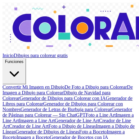
Inicio
Dibujos para colorear gratis
Funciones
Convertir Mi Imagen en Dibujo
De Foto a Dibujo para Colorear
De
Imagen a Dibujo para Colorear
Dibujo de Navidad para
Colorear
Generador de Dibujos para Colorear con IA
Generador de
Libros para Colorear
Generador de Dibujos para Colorear con
Nombres
Generador de Letras de Burbuja para Colorear
Generador
de Páginas para Colorear — Sin ChatGPT
Foto a Line Art
Imagen a
Line Art
Imagen a Line Art
Generador de Line Art
Creador de Line
Art
Creador de Line Art
Foto a Dibujo de Líneas
Imagen a Dibujo de
Líneas
Generador de Dibujos de Líneas
Foto a Boceto
Imagen a
Boceto
Imagen a Boceto
Generador de Bocetos con IA